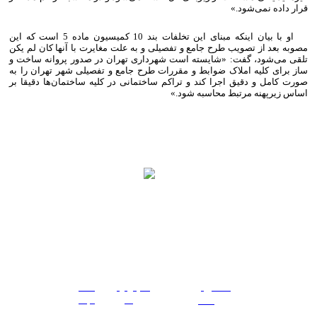
قرار داده نمی‌شود.»
او با بیان اینکه مبنای این تخلفات بند 10 کمیسیون ماده 5 است که این
مصوبه بعد از تصویب طرح جامع و تفصیلی و به علت مغایرت با آنها کان لم یکن
تلقی می‌شود، گفت: «شایسته است شهرداری تهران در صدور پروانه ساخت و
ساز برای کلیه املاک ضوابط و مقررات طرح جامع و تفصیلی شهر تهران را به
صورت کامل و دقیق اجرا کند و تراکم ساختمانی در کلیه ساختمان‌ها دقیقا بر
اساس زیرپهنه مرتبط محاسبه شود.»
021-79254000
info@pasargadpdc.com
تهران - ضلع شمالی خیابان شهید دکتر باهنر(دوراهی دزاشیب) -
پلاک 527 مجتمع تجاری اداری نیاوران - طبقه 8 واحد 2
تماس
خدمات
اخبار
پروژه ها
|
|
|
با ما