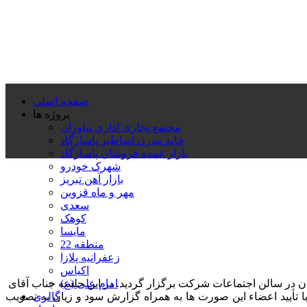
صفحه اصلی
پروژه ها
مجتمع تجاری اداری نیاوران
خانه مدرن اساطیر پاسارگاد
بازار عمده فروشان پاسارگاد
شهرک خودرو
بازار آهن تبریز
مهر و ماه قزوین
سعدی
کوهک
مایسا
منطقه 22
زعفرانیه پلازا
اکیاس
امام علی (ع)
1با حضور اعضای هیأت مدیره و نمایندگان سهامداران در سالن اجتماعات شرکت برگزار گردید. در این جلسه جناب آقای
گالری
 تأیید اعضاء این صورت ها به همراه گزارش سود و زیان به تصویب