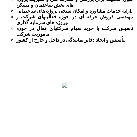
های بخش ساختمان و مسکن.
ارایه خدمات مشاوره و امکان سنجی پروژه های ساختمانی.
مهندسی فروش حرفه ای در حوزه فعالیتهای شرکت و
پروژه های سرمایه گذاری.
تأسیس
شرکت یا خرید سهام شرکتهای فعال در حوزه
.
مأموریت
شرکت
تأسیس و ایجاد دفاتر نمایندگی در داخل و خارج از کشور.
021-79254000
info@pasargadpdc.com
تهران - ضلع شمالی خیابان شهید دکتر باهنر(دوراهی دزاشیب) -
پلاک 527 مجتمع تجاری اداری نیاوران - طبقه 8 واحد 2
تماس
خدمات
اخبار
پروژه ها