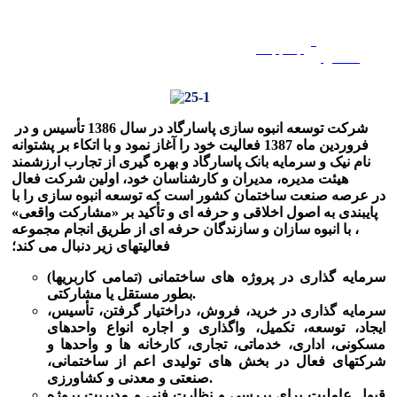
ویژه
En
/
Fa
همکاران
شرکت توسعه انبوه
سازی
پاسارگاد در سال 1386 تأسیس و در
فروردین ماه 1387 فعالیت خود را آغاز نمود و با اتکاء بر پشتوانه
نام نیک و سرمایه بانک پاسارگاد و
بهره گیری از تجارب ارزشمند
هیئت مدیره، مدیران و کارشناسان خود، اولین شرکت
فعال
در
عرصه صنعت
ساختمان کشور است
که توسعه انبوه سازی را
با
پایبندی به اصول
اخلاقی و حرفه
ای و تأکید بر «
مشارکت واقعی»
،
با انبوه سازان و سازندگان حرفه
ای
از
طریق انجام مجموعه
فعالیتهای زیر دنبال می کند؛
سرمایه گذاری در پروژه های ساختمانی (تمامی کاربریها)
بطور مستقل یا مشارکتی.
سرمایه گذاری در خرید، فروش، دراختیار گرفتن، تأسیس،
ایجاد، توسعه، تکمیل، واگذاری و اجاره انواع
واحدهای
مسکونی، اداری، خدماتی، تجاری، کارخانه ها و واحدها و
شرکتهای فعال در بخش های تولیدی اعم از ساختمانی،
صنعتی و معدنی و کشاورزی.
قبول عاملیت برای بررسی و نظارت فنی و مدیریت پروژه