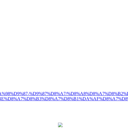
1%D9%88%DA%98%D9%87-%D9%87%D8%A7/%D8%A8%D8%A7%D8
%D8%A7%D8%B3%D8%A7%D8%B1%DA%AF%D8%A7%D8%AF#s
021-79254000