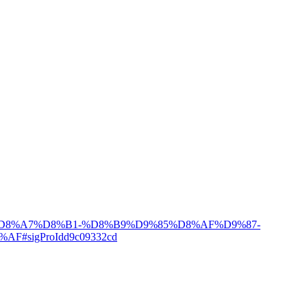
%B2%D8%A7%D8%B1-%D8%B9%D9%85%D8%AF%D9%87-
igProIdd9c09332cd