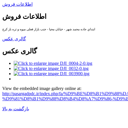
اطلاعات فروش
اطلاعات فروش
ابتداي جاده محمد شهر - خیابان محیا - جنب بازار فعلی میوه و تره بار كرج
گالری عکس
گالری عکس
View the embedded image gallery online at:
http://pasargadpdc.ir/index.php/fa/%D9%BE%D8%B
%D9%81%D8%B1%D9%88%D8%B4%D8%A7%D9%86-%D9%BE
بازگشت به بالا