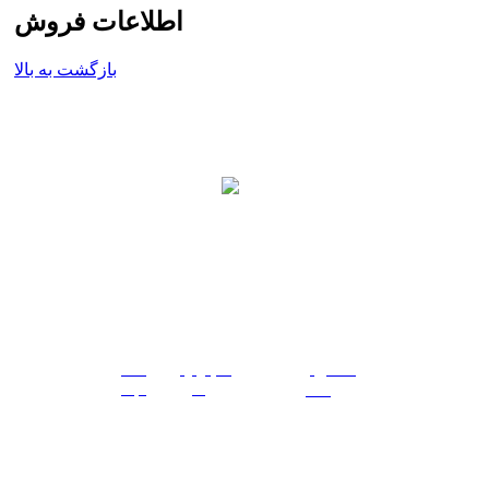
اطلاعات فروش
بازگشت به بالا
021-79254000
info@pasargadpdc.com
تهران - ضلع شمالی خیابان شهید دکتر باهنر(دوراهی دزاشیب) -
پلاک 527 مجتمع تجاری اداری نیاوران - طبقه 8 واحد 2
تماس
خدمات
اخبار
پروژه ها
|
|
|
با ما