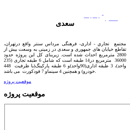
ویژه
En
/
Fa
همکاران
سعدی
مجتمع تجاري - اداری- فرهنگی
مرداس سنتر واقع درتهران،
تقاطع خیابان های جمهوری و سعدی
در زمینی به وسعت بیش از
2800 مترمربع احداث شده است. زیربنای کل این پروژه حدود
36000 مترمربع در14 طبقه است که شامل 6 طبقه تجاری (235
واحد)، 3 طبقه اداری(90واحد)و 6 طبقه پارکینگ(با ظرفیت 448
خودرو) و همچنین 4 سینماو 7 فودکورت می باشد.
موقعیت پروژه
موقعیت پروژه